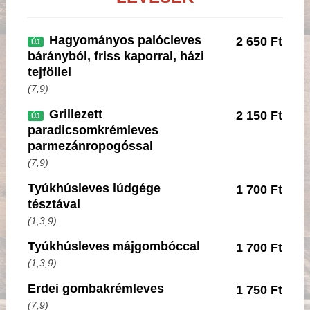
Hagyományos palócleves
2 650 Ft
ÚJ
bárányból, friss kaporral, házi
tejföllel
(7,9)
Grillezett
2 150 Ft
ÚJ
paradicsomkrémleves
parmezánropogóssal
(7,9)
Tyúkhúsleves lúdgége
1 700 Ft
tésztával
(1,3,9)
Tyúkhúsleves májgombóccal
1 700 Ft
(1,3,9)
Erdei gombakrémleves
1 750 Ft
(7,9)