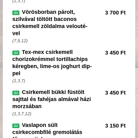
(1,3,7)
Vörösborban párolt,
3 700 Ft
ÚJ
szilvával töltött baconos
csirkemell zöldalma velouté-
vel
(7,9,12)
Tex-mex csirkemell
3 450 Ft
ÚJ
chorizokrémmel tortillachips
kéregben, lime-os joghurt dip-
pel
(1,3,7)
Csirkemell bükki füstölt
3 450 Ft
ÚJ
sajttal és fahéjas almával házi
morzsában
(1,3,7,12)
Vaslapon sült
3 150 Ft
ÚJ
csirkecombfilé gremolátás