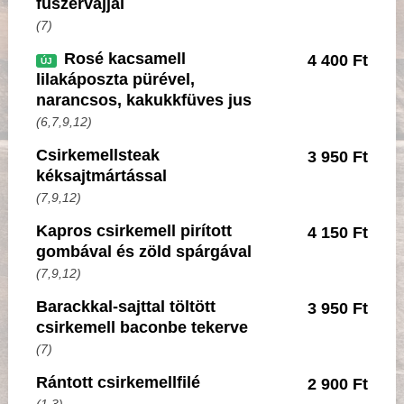
fűszervajjal
(7)
Rosé kacsamell
4 400 Ft
ÚJ
lilakáposzta pürével,
narancsos, kakukkfüves jus
(6,7,9,12)
Csirkemellsteak
3 950 Ft
kéksajtmártással
(7,9,12)
Kapros csirkemell pirított
4 150 Ft
gombával és zöld spárgával
(7,9,12)
Barackkal-sajttal töltött
3 950 Ft
csirkemell baconbe tekerve
(7)
Rántott csirkemellfilé
2 900 Ft