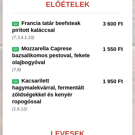
ELŐÉTELEK
Francia tatár beefsteak
3 600 Ft
ÚJ
pirított kaláccsal
(7,3,4,1,10)
Mozzarella Caprese
1 550 Ft
ÚJ
bazsalikomos pestoval, fekete
olajbogyóval
(7,8)
Kacsarilett
1 950 Ft
ÚJ
hagymalekvárral, fermentált
zöldségekkel és kenyér
ropogóssal
(1,6,12)
LEVESEK