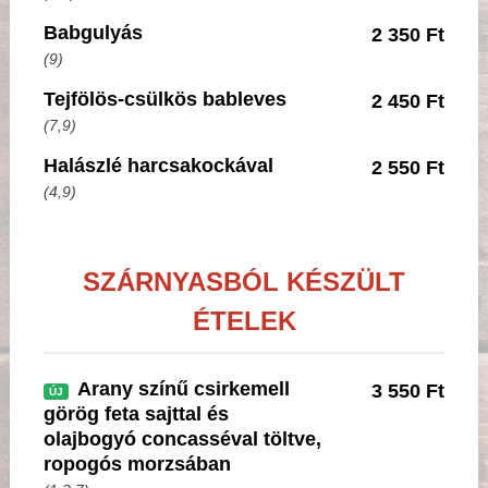
Babgulyás
2 350 Ft
(9)
Tejfölös-csülkös bableves
2 450 Ft
(7,9)
Halászlé harcsakockával
2 550 Ft
(4,9)
SZÁRNYASBÓL KÉSZÜLT
ÉTELEK
Arany színű csirkemell
3 550 Ft
ÚJ
görög feta sajttal és
olajbogyó concasséval töltve,
ropogós morzsában